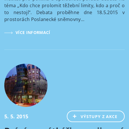
téma „Kdo chce prolomit těžební limity, kdo a proč o
to nestojí“. Debata proběhne dne 18.5.2015 v
prostorách Poslanecké sněmovny...
VÍCE INFORMACÍ
5. 5. 2015
VÝSTUPY Z AKCE