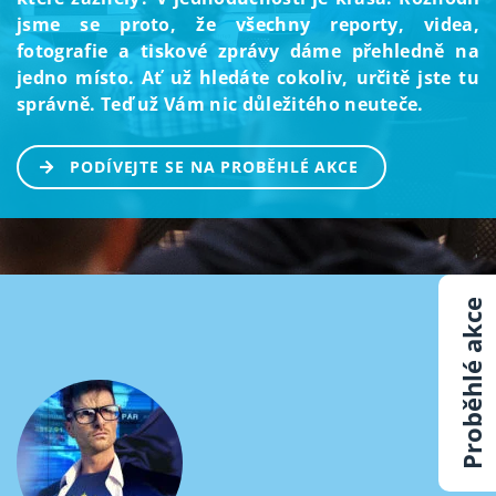
jsme se proto, že všechny reporty, videa,
fotografie a tiskové zprávy dáme přehledně na
jedno místo. Ať už hledáte cokoliv, určitě jste tu
správně. Teď už Vám nic důležitého neuteče.
PODÍVEJTE SE NA PROBĚHLÉ AKCE
Proběhlé akce