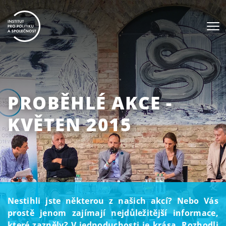
PROBĚHLÉ AKCE -
KVĚTEN 2015
Nestihli jste některou z našich akcí? Nebo Vás
prostě jenom zajímají nejdůležitější informace,
které zazněly? V jednoduchosti je krása. Rozhodli