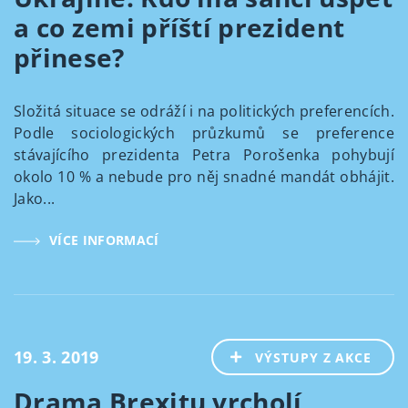
a co zemi příští prezident
přinese?
Složitá situace se odráží i na politických preferencích.
Podle sociologických průzkumů se preference
stávajícího prezidenta Petra Porošenka pohybují
okolo 10 % a nebude pro něj snadné mandát obhájit.
Jako...
VÍCE INFORMACÍ
19. 3. 2019
VÝSTUPY Z AKCE
Drama Brexitu vrcholí