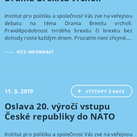
Institut pro politiku a společnost Vás zve na veřejnou
debatu na téma Drama Brexitu vrcholí.
Pravděpodobnost tvrdého brexitu či brexitu bez
dohody roste každým dnem. Prozatím není zřejmé,...
VÍCE INFORMACÍ
11. 3. 2019
VÝSTUPY Z AKCE
Oslava 20. výročí vstupu
České republiky do NATO
Institut pro politiku a společnost Vás zve na veřejnou