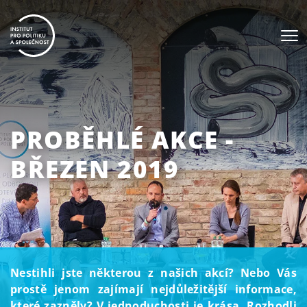
PROBĚHLÉ AKCE -
BŘEZEN 2019
Nestihli jste některou z našich akcí? Nebo Vás
prostě jenom zajímají nejdůležitější informace,
které zazněly? V jednoduchosti je krása. Rozhodli