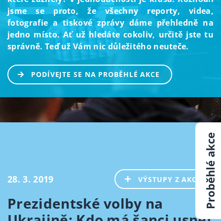
jsme se proto, že všechny reporty, videa,
fotografie a tiskové zprávy dáme přehledně na
jedno místo. Ať už hledáte cokoliv, určitě jste tu
správně. Teď už Vám nic důležitého neuteče.
PODÍVEJTE SE NA PROBĚHLÉ AKCE
Proběhlé akce
28. 3. 2019
VÝSTUPY Z AKCE
Prezidentské volby na
Ukrajině: Kdo má šanci uspět