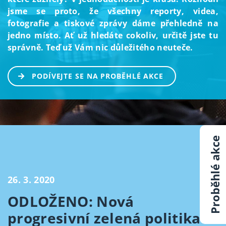
jsme se proto, že všechny reporty, videa,
fotografie a tiskové zprávy dáme přehledně na
jedno místo. Ať už hledáte cokoliv, určitě jste tu
správně. Teď už Vám nic důležitého neuteče.
PODÍVEJTE SE NA PROBĚHLÉ AKCE
Proběhlé akce
26. 3. 2020
ODLOŽENO: Nová
progresivní zelená politika