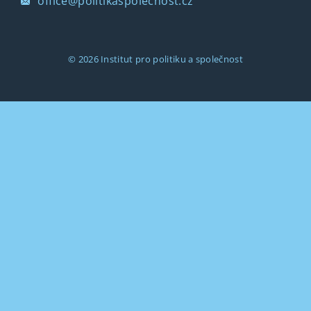
office@politikaspolecnost.cz
© 2026
Institut pro politiku a společnost