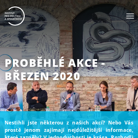
PROBĚHLÉ AKCE -
BŘEZEN 2020
Nestihli jste některou z našich akcí? Nebo Vás
prostě jenom zajímají nejdůležitější informace,
které zazněly? V jednoduchosti je krása. Rozhodli