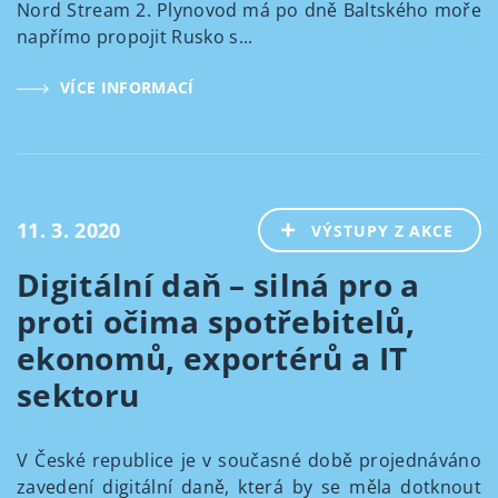
Nord Stream 2. Plynovod má po dně Baltského moře
napřímo propojit Rusko s...
VÍCE INFORMACÍ
11. 3. 2020
VÝSTUPY Z AKCE
Digitální daň – silná pro a
proti očima spotřebitelů,
ekonomů, exportérů a IT
sektoru
V České republice je v současné době projednáváno
zavedení digitální daně, která by se měla dotknout