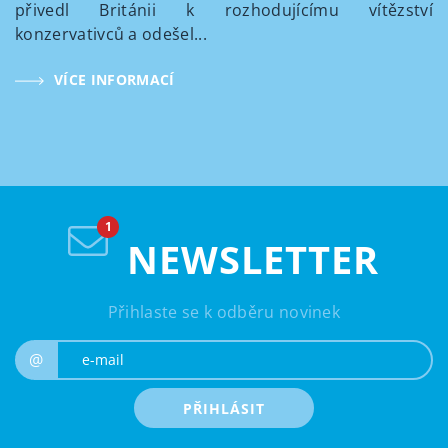
přivedl Británii k rozhodujícímu vítězství
konzervativců a odešel...
VÍCE INFORMACÍ
NEWSLETTER
Přihlaste se k odběru novinek
e-mail
@
PŘIHLÁSIT