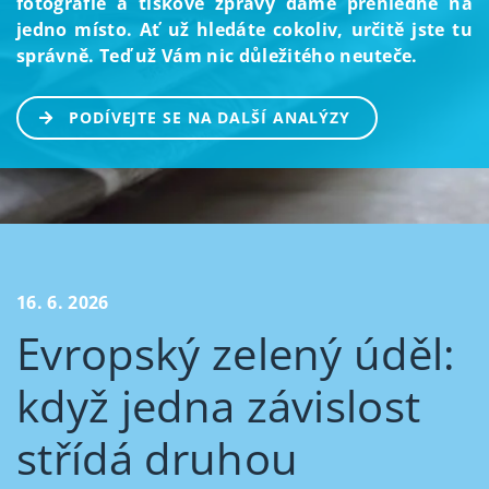
fotografie a tiskové zprávy dáme přehledně na
jedno místo. Ať už hledáte cokoliv, určitě jste tu
správně. Teď už Vám nic důležitého neuteče.
PODÍVEJTE SE NA DALŠÍ ANALÝZY
16. 6. 2026
Evropský zelený úděl:
když jedna závislost
střídá druhou