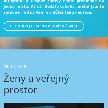
fotografie a tiskové zprávy dáme přehledně na
jedno místo. Ať už hledáte cokoliv, určitě jste tu
správně. Teď už Vám nic důležitého neuteče.
PODÍVEJTE SE NA PROBĚHLÉ AKCE
25. 11. 2015
Ženy a veřejný
prostor