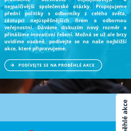
nejpalčivější společenské otázky. Propojujeme
přední politiky s odborníky z celého světa,
zástupci nejúspěšnějších firem a odbornou
veřejnostní. Dáváme diskuzím nový rozměr a
přinášíme inovativní řešení. Možná se už ale brzy
uvidíme osobně, podívejte se na naše nejbližší
akce, které připravujeme.
PODÍVEJTE SE NA PROBĚHLÉ AKCE
Proběhlé akce