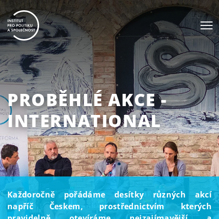
PROBĚHLÉ AKCE -
INTERNATIONAL
Každoročně pořádáme desítky různých akcí
napříč Českem, prostřednictvím kterých
pravidelně otevíráme nejzajímavější a