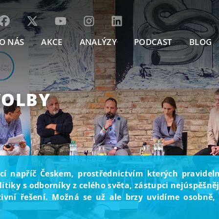
O NÁS
AKCE
ANALÝZY
PODCAST
BLOG
VOLBY
 napříč Českem, prostřednictvím kterých pravidelně
itiky s odborníky z celého světa, zástupci nejúspěšn
vní řešení. Možná se už ale brzy uvidíme osobně, p