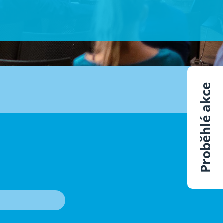
Proběhlé akce
T