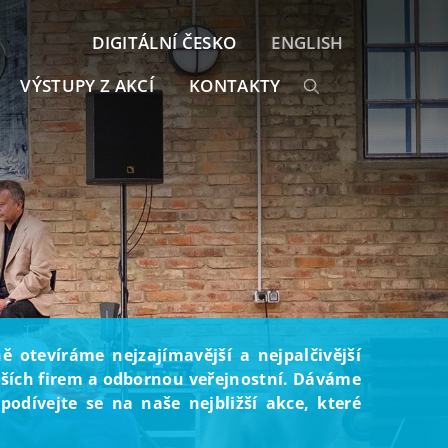
DIGITÁLNÍ ČESKO
ENGLISH
VÝSTUPY Z AKCÍ
KONTAKTY
 otevíráme nejzajímavější a nejpalčivější
ějších firem a odbornou veřejnostní. Dáváme
odívejte se na naše nejbližší akce, které