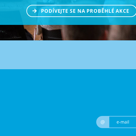
PODÍVEJTE SE NA PROBĚHLÉ AKCE
@