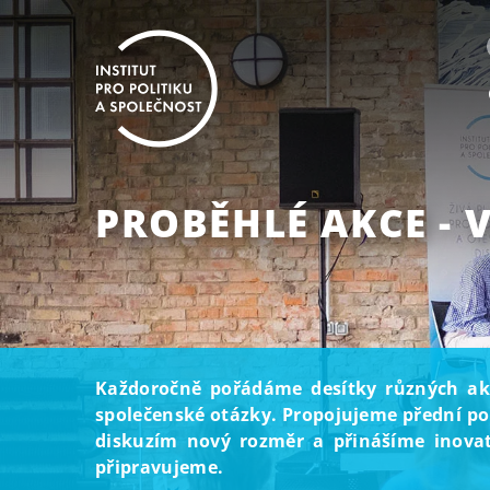
PROBĚHLÉ AKCE - 
Každoročně pořádáme desítky různých akcí
společenské otázky. Propojujeme přední pol
diskuzím nový rozměr a přinášíme inovati
připravujeme.