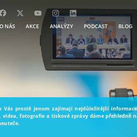
O NÁS
AKCE
ANALÝZY
PODCAST
BLOG
o Vás prostě jenom zajímají nejdůležitější informace
, videa, fotografie a tiskové zprávy dáme přehledně na
neuteče.