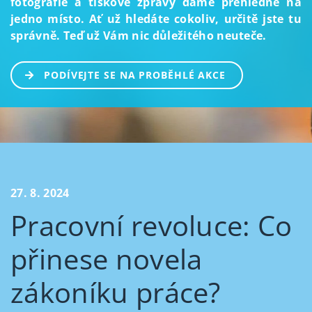
fotografie a tiskové zprávy dáme přehledně na
jedno místo. Ať už hledáte cokoliv, určitě jste tu
správně. Teď už Vám nic důležitého neuteče.
PODÍVEJTE SE NA PROBĚHLÉ AKCE
27. 8. 2024
Pracovní revoluce: Co
přinese novela
zákoníku práce?