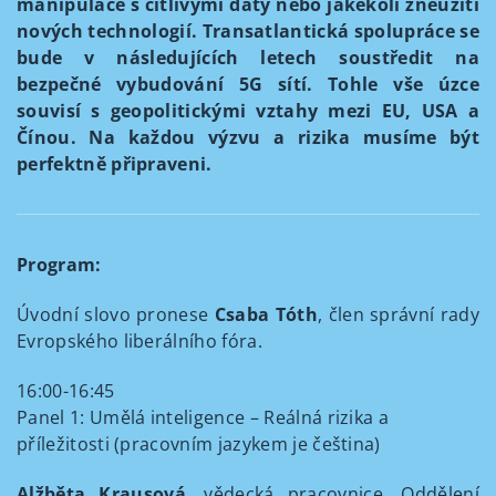
manipulace s citlivými daty nebo jakékoli zneužití
nových technologií. Transatlantická spolupráce se
bude v následujících letech soustředit na
bezpečné vybudování 5G sítí. Tohle vše úzce
souvisí s geopolitickými vztahy mezi EU, USA a
Čínou. Na každou výzvu a rizika musíme být
perfektně připraveni.
Program:
Úvodní slovo pronese
Csaba Tóth
, člen správní rady
Evropského liberálního fóra.
16:00-16:45
Panel 1: Umělá inteligence – Reálná rizika a
příležitosti (pracovním jazykem je čeština)
Alžběta Krausová
, vědecká pracovnice, Oddělení