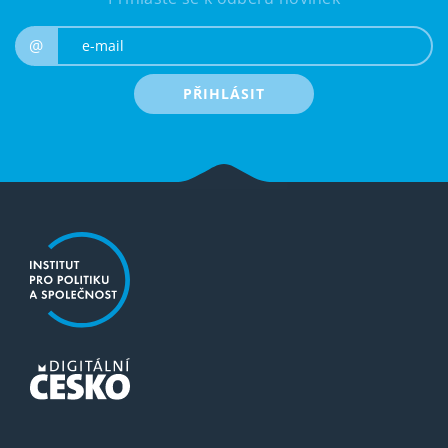
e-mail
@
PŘIHLÁSIT