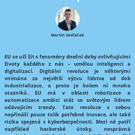
Martin Sedláček
EU se učí žít s fenomény dnešní doby ovlivňujícími
životy každého z nás – umělou inteligenci a
digitalizací. Digitální revoluce je některými
vnímána za největší výzvu lidstva od dob
industrializace, a proto je kolem ní mnoho
otazníků. EU má v oblasti robotizace a
automatizace ambici stát se světovým lídrem
udávajícím trendy. Tato revoluce s sebou
nepřináší pouze tolik potřebné inovace, ale také
rizika spojená s kyberbezpečností. Mezi ně patří
například hackerské útoky, nesprávná