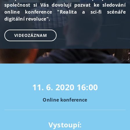
společnost si Vás dovolují pozvat ke sledování
online konference "Realita a sci-fi scénáře
digitální revoluce".
VIDEOZÁZNAM
11. 6. 2020
16:00
Online konference
Vystoupí: