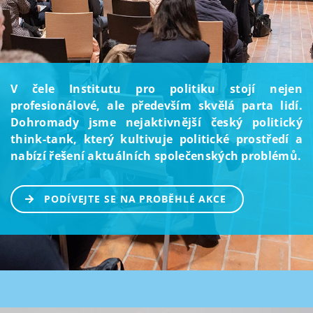
V čele Institutu pro politiku stojí nejen
profesionálové, ale především skvělá parta lidí.
Dohromady jsme nejaktivnější český politický
think-tank, který kultivuje politické prostředí a
nabízí řešení aktuálních společenských problémů.
PODÍVEJTE SE NA PROBĚHLÉ AKCE