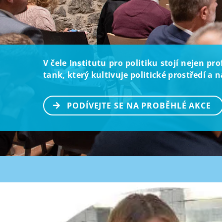
V čele Institutu pro politiku stojí nejen p
tank, který kultivuje politické prostředí a
PODÍVEJTE SE NA PROBĚHLÉ AKCE