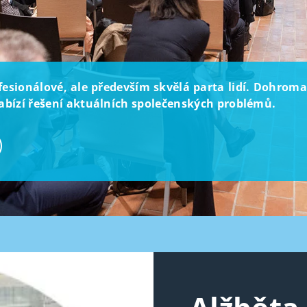
rofesionálové, ale především skvělá parta lidí. Dohroma
 nabízí řešení aktuálních společenských problémů.