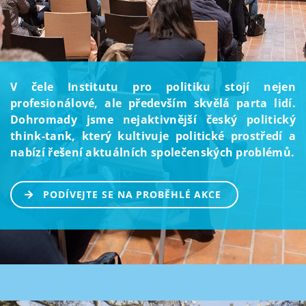
V čele Institutu pro politiku stojí nejen
profesionálové, ale především skvělá parta lidí.
Dohromady jsme nejaktivnější český politický
think-tank, který kultivuje politické prostředí a
nabízí řešení aktuálních společenských problémů.
PODÍVEJTE SE NA PROBĚHLÉ AKCE