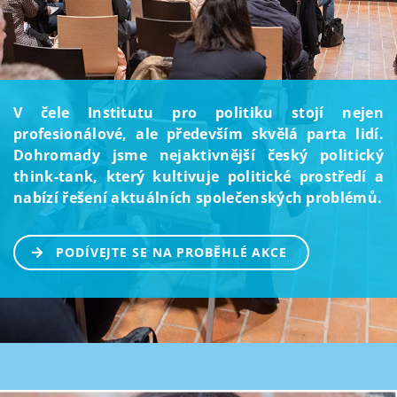
V čele Institutu pro politiku stojí nejen
profesionálové, ale především skvělá parta lidí.
Dohromady jsme nejaktivnější český politický
think-tank, který kultivuje politické prostředí a
nabízí řešení aktuálních společenských problémů.
PODÍVEJTE SE NA PROBĚHLÉ AKCE