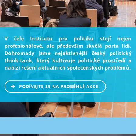
V čele Institutu pro politiku stojí nejen
profesionálové, ale především skvělá parta lidí.
Dohromady jsme nejaktivnější český politický
think-tank, který kultivuje politické prostředí a
nabízí řešení aktuálních společenských problémů.
PODÍVEJTE SE NA PROBĚHLÉ AKCE