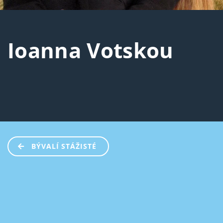
Ioanna Votskou
BÝVALÍ STÁŽISTÉ