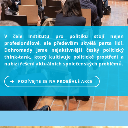
V čele Institutu pro politiku stojí nejen
profesionálové, ale především skvělá parta lidí.
Dohromady jsme nejaktivnější český politický
think-tank, který kultivuje politické prostředí a
nabízí řešení aktuálních společenských problémů.
PODÍVEJTE SE NA PROBĚHLÉ AKCE