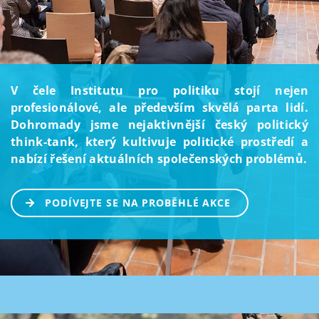
V čele Institutu pro politiku stojí nejen
profesionálové, ale především skvělá parta lidí.
Dohromady jsme nejaktivnější český politický
think-tank, který kultivuje politické prostředí a
nabízí řešení aktuálních společenských problémů.
PODÍVEJTE SE NA PROBĚHLÉ AKCE