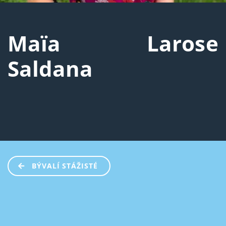
Maïa Larose
Saldana
BÝVALÍ STÁŽISTÉ