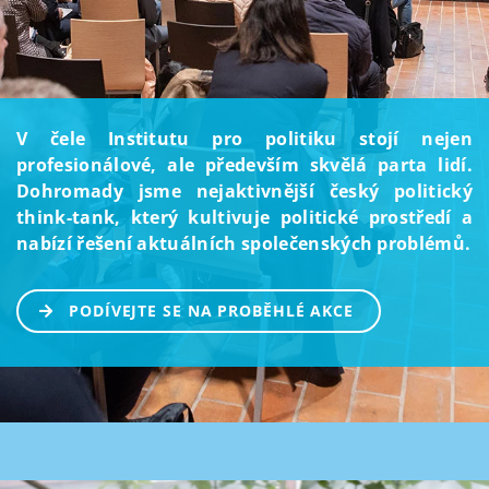
V čele Institutu pro politiku stojí nejen
profesionálové, ale především skvělá parta lidí.
Dohromady jsme nejaktivnější český politický
think-tank, který kultivuje politické prostředí a
nabízí řešení aktuálních společenských problémů.
PODÍVEJTE SE NA PROBĚHLÉ AKCE