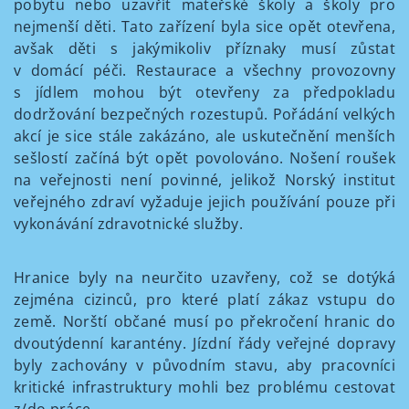
pobytu nebo uzavřít mateřské školy a školy pro
nejmenší děti. Tato zařízení byla sice opět otevřena,
avšak děti s jakýmikoliv příznaky musí zůstat
v domácí péči. Restaurace a všechny provozovny
s jídlem mohou být otevřeny za předpokladu
dodržování bezpečných rozestupů. Pořádání velkých
akcí je sice stále zakázáno, ale uskutečnění menších
sešlostí začíná být opět povolováno. Nošení roušek
na veřejnosti není povinné, jelikož Norský institut
veřejného zdraví vyžaduje jejich používání pouze při
vykonávání zdravotnické služby.
Hranice byly na neurčito uzavřeny, což se dotýká
zejména cizinců, pro které platí zákaz vstupu do
země. Norští občané musí po překročení hranic do
dvoutýdenní karantény. Jízdní řády veřejné dopravy
byly zachovány v původním stavu, aby pracovníci
kritické infrastruktury mohli bez problému cestovat