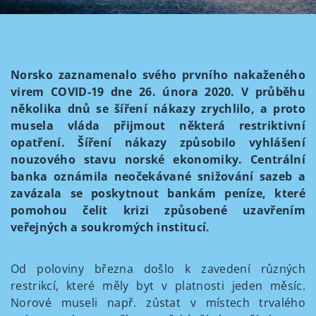
Norsko zaznamenalo svého prvního nakaženého
virem COVID-19 dne 26. února 2020. V průběhu
několika dnů se šíření nákazy zrychlilo, a proto
musela vláda přijmout některá restriktivní
opatření. Šíření nákazy způsobilo vyhlášení
nouzového stavu norské ekonomiky. Centrální
banka oznámila neočekávané snižování sazeb a
zavázala se poskytnout bankám peníze, které
pomohou čelit krizi způsobené uzavřením
veřejných a soukromých institucí.
Od poloviny března došlo k zavedení různých
restrikcí, které měly byt v platnosti jeden měsíc.
Norové museli např. zůstat v místech trvalého