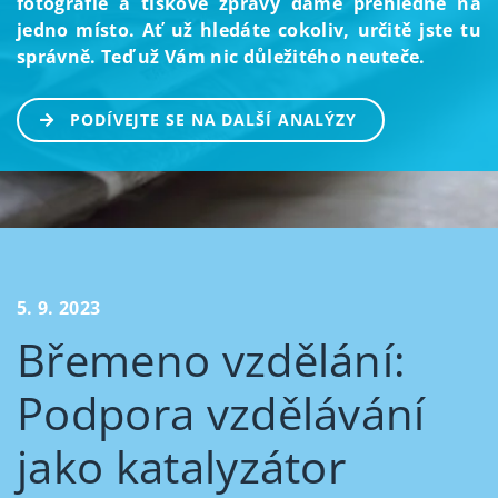
fotografie a tiskové zprávy dáme přehledně na
jedno místo. Ať už hledáte cokoliv, určitě jste tu
správně. Teď už Vám nic důležitého neuteče.
PODÍVEJTE SE NA DALŠÍ ANALÝZY
5. 9. 2023
Břemeno vzdělání:
Podpora vzdělávání
jako katalyzátor