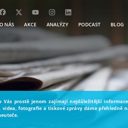
O NÁS
AKCE
ANALÝZY
PODCAST
BLOG
o Vás prostě jenom zajímají nejdůležitější informace
, videa, fotografie a tiskové zprávy dáme přehledně na
neuteče.