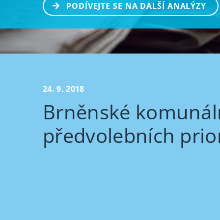
PODÍVEJTE SE NA DALŠÍ ANALÝZY
24. 9. 2018
Brněnské komunáln
předvolebních prio