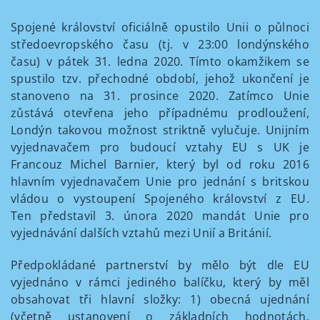
Spojené království oficiálně opustilo Unii o půlnoci
středoevropského času (tj. v 23:00 londýnského
času) v pátek 31. ledna 2020. Tímto okamžikem se
spustilo tzv. přechodné období, jehož ukončení je
stanoveno na 31. prosince 2020. Zatímco Unie
zůstává otevřena jeho případnému prodloužení,
Londýn takovou možnost striktně vylučuje. Unijním
vyjednavačem pro budoucí vztahy EU s UK je
Francouz Michel Barnier, který byl od roku 2016
hlavním vyjednavačem Unie pro jednání s britskou
vládou o vystoupení Spojeného království z EU.
Ten představil 3. února 2020 mandát Unie pro
vyjednávání dalších vztahů mezi Unií a Británií.
Předpokládané partnerství by mělo být dle EU
vyjednáno v rámci jediného balíčku, který by měl
obsahovat tři hlavní složky: 1) obecná ujednání
(včetně ustanovení o základních hodnotách,