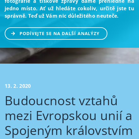
fotografie a tiskové zprávy dáme přehledně na
jedno místo. Ať už hledáte cokoliv, určitě jste tu
správně. Teď už Vám nic důležitého neuteče.
PODÍVEJTE SE NA DALŠÍ ANALÝZY
13. 2. 2020
Budoucnost vztahů
mezi Evropskou unií a
Spojeným královstvím