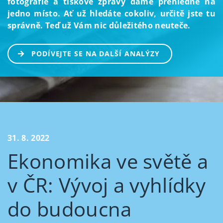
fotografie a tiskové zprávy dáme přehledně na
jedno místo. Ať už hledáte cokoliv, určitě jste tu
správně. Teď už Vám nic důležitého neuteče.
PODÍVEJTE SE NA DALŠÍ ANALÝZY
31. 8. 2022
Ekonomika ve světě a
v ČR: Vývoj a vyhlídky
do budoucna