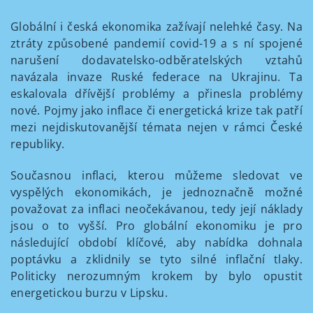
Globální i česká ekonomika zažívají nelehké časy. Na
ztráty způsobené pandemií covid-19 a s ní spojené
narušení dodavatelsko-odběratelských vztahů
navázala invaze Ruské federace na Ukrajinu. Ta
eskalovala dřívější problémy a přinesla problémy
nové. Pojmy jako inflace či energetická krize tak patří
mezi nejdiskutovanější témata nejen v rámci České
republiky.
Současnou inflaci, kterou můžeme sledovat ve
vyspělých ekonomikách, je jednoznačně možné
považovat za inflaci neočekávanou, tedy její náklady
jsou o to vyšší. Pro globální ekonomiku je pro
následující období klíčové, aby nabídka dohnala
poptávku a zklidnily se tyto silné inflační tlaky.
Politicky nerozumným krokem by bylo opustit
energetickou burzu v Lipsku.