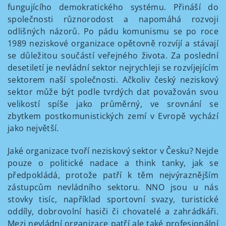
fungujícího demokratického systému. Přináší do
společnosti různorodost a napomáhá rozvoji
odlišných názorů. Po pádu komunismu se po roce
1989 neziskové organizace opětovně rozvíjí a stávají
se důležitou součástí veřejného života. Za poslední
desetiletí je nevládní sektor nejrychleji se rozvíjejícím
sektorem naší společnosti. Ačkoliv český neziskový
sektor může být podle tvrdých dat považován svou
velikostí spíše jako průměrný, ve srovnání se
zbytkem postkomunistických zemí v Evropě vychází
jako největší.
Jaké organizace tvoří neziskový sektor v Česku? Nejde
pouze o politické nadace a think tanky, jak se
předpokládá, protože patří k těm nejvýraznějším
zástupcům nevládního sektoru. NNO jsou u nás
stovky tisíc, například sportovní svazy, turistické
oddíly, dobrovolní hasiči či chovatelé a zahrádkáři.
Mezi nevládní organizace patří ale také profesionální