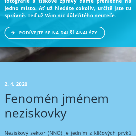
fotografie a tiskové zprávy dáme přehledně na
jedno místo. Ať už hledáte cokoliv, určitě jste tu
správně. Teď už Vám nic důležitého neuteče.
PODÍVEJTE SE NA DALŠÍ ANALÝZY
2. 4. 2020
Fenomén jménem
neziskovky
Neziskový sektor (NNO) je jedním z klíčových prvků