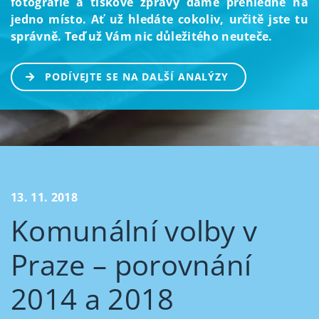
fotografie a tiskové zprávy dáme přehledně na
jedno místo. Ať už hledáte cokoliv, určitě jste tu
správně. Teď už Vám nic důležitého neuteče.
PODÍVEJTE SE NA DALŠÍ ANALÝZY
13. 11. 2018
Komunální volby v
Praze – porovnání
2014 a 2018