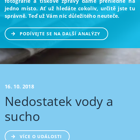
fotografie a tiskové zprávy dáme přehledně na
jedno místo. Ať už hledáte cokoliv, určitě jste tu
správně. Teď už Vám nic důležitého neuteče.
PODÍVEJTE SE NA DALŠÍ ANALÝZY
16. 10. 2018
Nedostatek vody a
sucho
VÍCE O UDÁLOSTI