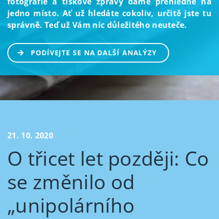
fotografie a tiskové zprávy dáme přehledně na
jedno místo. Ať už hledáte cokoliv, určitě jste tu
správně. Teď už Vám nic důležitého neuteče.
PODÍVEJTE SE NA DALŠÍ ANALÝZY
21. 10. 2020
O třicet let později: Co
se změnilo od
„unipolárního