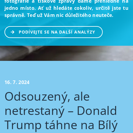
fotografie a tiskové zprávy dáme přehledně na
jedno místo. Ať už hledáte cokoliv, určitě jste tu
správně. Teď už Vám nic důležitého neuteče.
PODÍVEJTE SE NA DALŠÍ ANALÝZY
16. 7. 2024
Odsouzený, ale
netrestaný – Donald
Trump táhne na Bílý