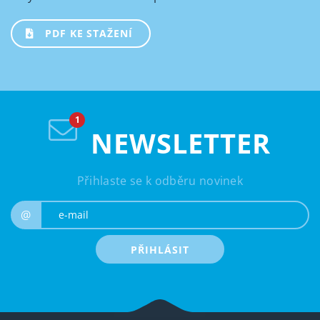
PDF KE STAŽENÍ
NEWSLETTER
Přihlaste se k odběru novinek
e-mail
@
PŘIHLÁSIT