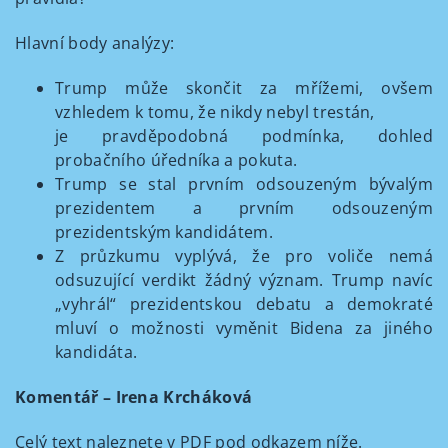
Hlavní body analýzy:
Trump může skončit za mřížemi, ovšem
vzhledem k tomu, že nikdy nebyl trestán,
je pravděpodobná podmínka, dohled
probačního úředníka a pokuta.
Trump se stal prvním odsouzeným bývalým
prezidentem a prvním odsouzeným
prezidentským kandidátem.
Z průzkumu vyplývá, že pro voliče nemá
odsuzující verdikt žádný význam. Trump navíc
„vyhrál“ prezidentskou debatu a demokraté
mluví o možnosti vyměnit Bidena za jiného
kandidáta.
Komentář – Irena Krcháková
Celý text naleznete v PDF pod odkazem níže.