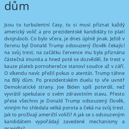
dům
Jsou to turbulentní časy, to si musí přiznat každý
americký volič a pro prezidentské kandidáty to platí
dvojnásob. Co bylo včera, je dnes úplně jinak. Ještě v
červnu byl Donald Trump odsouzený člověk čekající
na svůj trest, na začátku července mu byla přiznána
částečná imunita a hned poté se dozvěděl, že trest v
kauze plateb pornoherečce stanoví soudce až v září.
O víkendu navíc přežil pokus o atentát. Trump táhne
na Bílý dům. Po prezidentském duelu to vře uvnitř
Demokratické strany. Joe Biden spíš potvrdil, než
vyvrátil spekulace o svém zdravotním stavu. Přesto
přese všechno je Donald Trump odsouzený člověk,
vinným ho shledala velká porota a čeká na svůj trest.
Jak to prožívají američtí voliči? A jak se s odsouzeným
kandidátem vypořádají zavedené mechanismy a
pravidla?