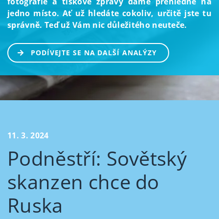
fotografie a tiskové zprávy dáme přehledně na
jedno místo. Ať už hledáte cokoliv, určitě jste tu
správně. Teď už Vám nic důležitého neuteče.
PODÍVEJTE SE NA DALŠÍ ANALÝZY
11. 3. 2024
Podněstří: Sovětský
skanzen chce do
Ruska