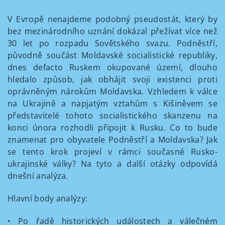
V Evropě nenajdeme podobný pseudostát, který by
bez mezinárodního uznání dokázal přežívat více než
30 let po rozpadu Sovětského svazu. Podněstří,
původně součást Moldavské socialistické republiky,
dnes defacto Ruskem okupované území, dlouho
hledalo způsob, jak obhájit svoji existenci proti
oprávněným nárokům Moldavska. Vzhledem k válce
na Ukrajině a napjatým vztahům s Kišiněvem se
představitelé tohoto socialistického skanzenu na
konci února rozhodli připojit k Rusku. Co to bude
znamenat pro obyvatele Podněstří a Moldavska? Jak
se tento krok projeví v rámci současné Rusko-
ukrajinské války? Na tyto a další otázky odpovídá
dnešní analýza.
Hlavní body analýzy:
• Po řadě historických událostech a válečném