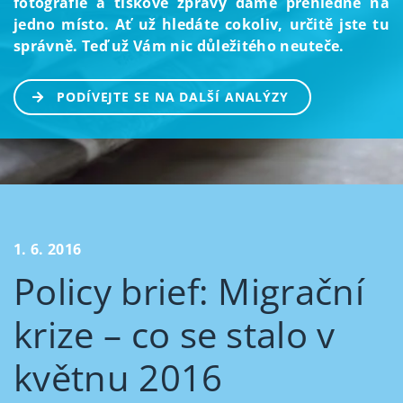
fotografie a tiskové zprávy dáme přehledně na
jedno místo. Ať už hledáte cokoliv, určitě jste tu
správně. Teď už Vám nic důležitého neuteče.
PODÍVEJTE SE NA DALŠÍ ANALÝZY
1. 6. 2016
Policy brief: Migrační
krize – co se stalo v
květnu 2016