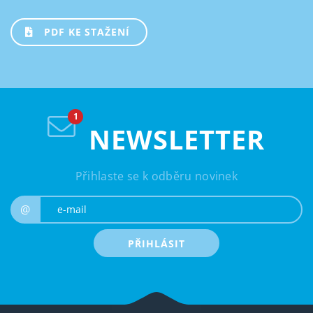
PDF KE STAŽENÍ
NEWSLETTER
Přihlaste se k odběru novinek
e-mail
@
PŘIHLÁSIT