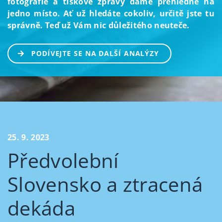
fotografie a tiskové zprávy dáme přehledně na
jedno místo. Ať už hledáte cokoliv, určitě jste tu
správně. Teď už Vám nic důležitého neuteče.
PODÍVEJTE SE NA DALŠÍ ANALÝZY
25. 9. 2023
Předvolební
Slovensko a ztracená
dekáda