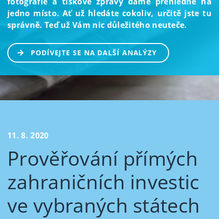
fotografie a tiskové zprávy dáme přehledně na
jedno místo. Ať už hledáte cokoliv, určitě jste tu
správně. Teď už Vám nic důležitého neuteče.
PODÍVEJTE SE NA DALŠÍ ANALÝZY
11. 8. 2020
Prověřování přímých
zahraničních investic
ve vybraných státech