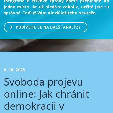
fotografie a tiskové zprávy dáme přehledně na
jedno místo. Ať už hledáte cokoliv, určitě jste tu
správně. Teď už Vám nic důležitého neuteče.
PODÍVEJTE SE NA DALŠÍ ANALÝZY
6. 10. 2025
Svoboda projevu
online: Jak chránit
demokracii v