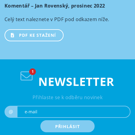
Komentář – Jan Rovenský, prosinec 2022
Celý text naleznete v PDF pod odkazem níže.
PDF KE STAŽENÍ
NEWSLETTER
Přihlaste se k odběru novinek
e-mail
@
PŘIHLÁSIT