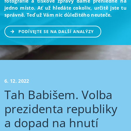
fotografie a tiskové zprávy dáme přehledně na
jedno místo. Ať už hledáte cokoliv, určitě jste tu
správně. Teď už Vám nic důležitého neuteče.
PODÍVEJTE SE NA DALŠÍ ANALÝZY
6. 12. 2022
Tah Babišem. Volba
prezidenta republiky
a dopad na hnutí