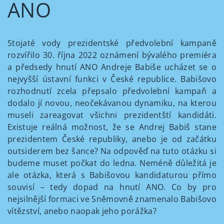
ANO
Stojaté vody prezidentské předvolební kampaně
rozvířilo 30. října 2022 oznámení bývalého premiéra
a předsedy hnutí ANO Andreje Babiše ucházet se o
nejvyšší ústavní funkci v České republice. Babišovo
rozhodnutí zcela přepsalo předvolební kampaň a
dodalo jí novou, neočekávanou dynamiku, na kterou
museli zareagovat všichni prezidentští kandidáti.
Existuje reálná možnost, že se Andrej Babiš stane
prezidentem České republiky, anebo je od začátku
outsiderem bez šance? Na odpověď na tuto otázku si
budeme muset počkat do ledna. Neméně důležitá je
ale otázka, která s Babišovou kandidaturou přímo
souvisí – tedy dopad na hnutí ANO. Co by pro
nejsilnější formaci ve Sněmovně znamenalo Babišovo
vítězství, anebo naopak jeho porážka?