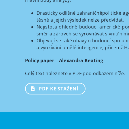
Hlavní body analýzy:
Drasticky odlišné zahraničněpolitické a
těsné a jejich výsledek nelze předvídat.
Nejistota ohledně budoucí americké pod
směr a zároveň se vyrovnávat s vnitřními
Objevují se také obavy o budoucí spolupr
a využívání umělé inteligence, přičemž Ha
Policy paper – Alexandra Keating
Celý text naleznete v PDF pod odkazem níže.
PDF KE STAŽENÍ