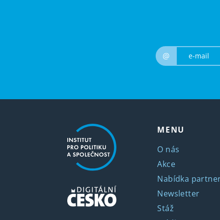
@
MENU
O nás
Akce
Nabídka partner
Newsletter
Stáž