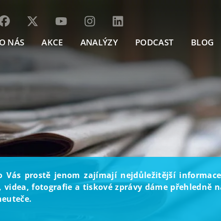
O NÁS
AKCE
ANALÝZY
PODCAST
BLOG
o Vás prostě jenom zajímají nejdůležitější informace
, videa, fotografie a tiskové zprávy dáme přehledně na
neuteče.