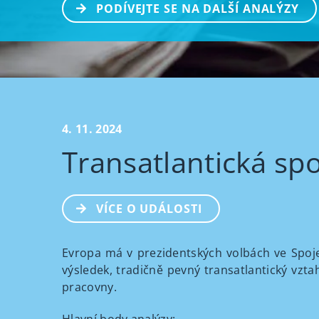
PODÍVEJTE SE NA DALŠÍ ANALÝZY
4. 11. 2024
Transatlantická sp
VÍCE O UDÁLOSTI
Evropa má v prezidentských volbách ve Spoje
výsledek, tradičně pevný transatlantický vz
pracovny.