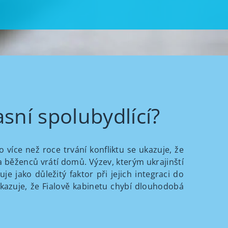
asní spolubydlící?
 více než roce trvání konfliktu se ukazuje, že
a běženců vrátí domů. Výzev, kterým ukrajinští
e jako důležitý faktor při jejich integraci do
kazuje, že Fialově kabinetu chybí dlouhodobá