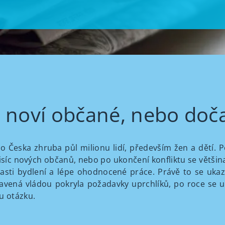
i: noví občané, nebo doč
 Česka zhruba půl milionu lidí, především žen a dětí. Po
 tisíc nových občanů, nebo po ukončení konfliktu se většin
blasti bydlení a lépe ohodnocené práce. Právě to se ukazuj
tavená vládou pokryla požadavky uprchlíků, po roce se u
ou otázku.