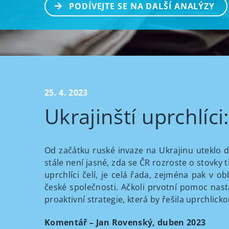
PODÍVEJTE SE NA DALŠÍ ANALÝZY
25. 4. 2023
Ukrajinští uprchlíc
Od začátku ruské invaze na Ukrajinu uteklo do
stále není jasné, zda se ČR rozroste o stovky
uprchlíci čelí, je celá řada, zejména pak v o
české společnosti. Ačkoli prvotní pomoc nas
proaktivní strategie, která by řešila uprchlick
Komentář
– Jan Rovenský, duben 2023