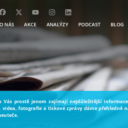
O NÁS
AKCE
ANALÝZY
PODCAST
BLOG
o Vás prostě jenom zajímají nejdůležitější informace
, videa, fotografie a tiskové zprávy dáme přehledně na
neuteče.