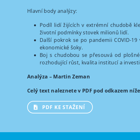
Hlavní body analýzy:
Podíl lidí žijících v extrémní chudobě 
životní podmínky stovek milionů lidí.
Další pokrok se po pandemii COVID-19 vý
ekonomické šoky.
Boj s chudobou se přesouvá od plošnéh
rozhodující růst, kvalita institucí a inves
Analýza – Martin Zeman
Celý text naleznete v PDF pod odkazem níže
PDF KE STAŽENÍ