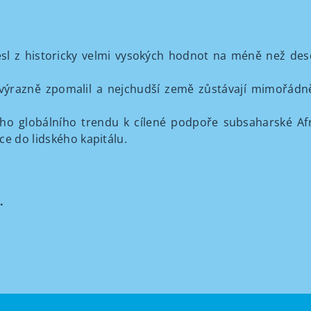
klesl z historicky velmi vysokých hodnot na méně než d
razně zpomalil a nejchudší země zůstávají mimořádně ci
o globálního trendu k cílené podpoře subsaharské Afri
tice do lidského kapitálu.
.