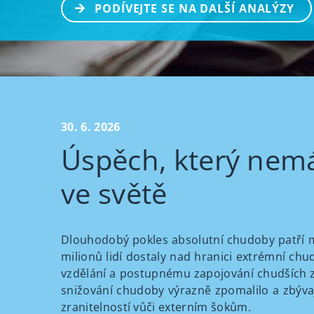
PODÍVEJTE SE NA DALŠÍ ANALÝZY
30. 6. 2026
Úspěch, který nem
ve světě
Dlouhodobý pokles absolutní chudoby patří m
milionů lidí dostaly nad hranici extrémní chu
vzdělání a postupnému zapojování chudších z
snižování chudoby výrazně zpomalilo a zbývaj
zranitelností vůči externím šokům.