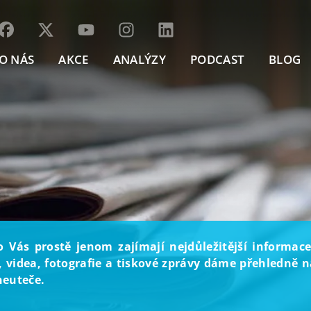
O NÁS
AKCE
ANALÝZY
PODCAST
BLOG
o Vás prostě jenom zajímají nejdůležitější informace
, videa, fotografie a tiskové zprávy dáme přehledně na
neuteče.