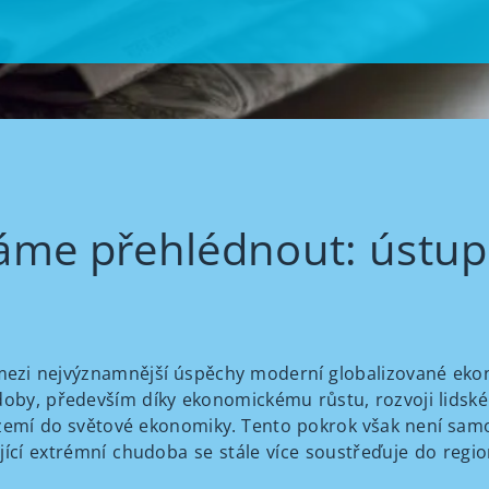
áme přehlédnout: ústup
ezi nejvýznamnější úspěchy moderní globalizované ekon
doby, především díky ekonomickému růstu, rozvoji lidské
emí do světové ekonomiky. Tento pokrok však není samoz
ící extrémní chudoba se stále více soustřeďuje do region