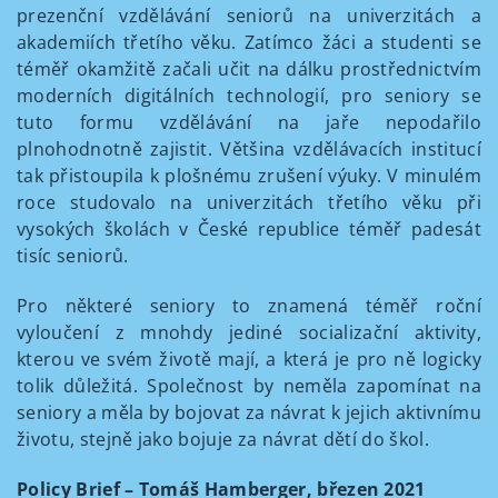
prezenční vzdělávání seniorů na univerzitách a
akademiích třetího věku. Zatímco žáci a studenti se
téměř okamžitě začali učit na dálku prostřednictvím
moderních digitálních technologií, pro seniory se
tuto formu vzdělávání na jaře nepodařilo
plnohodnotně zajistit. Většina vzdělávacích institucí
tak přistoupila k plošnému zrušení výuky. V minulém
roce studovalo na univerzitách třetího věku při
vysokých školách v České republice téměř padesát
tisíc seniorů.
Pro některé seniory to znamená téměř roční
vyloučení z mnohdy jediné socializační aktivity,
kterou ve svém životě mají, a která je pro ně logicky
tolik důležitá. Společnost by neměla zapomínat na
seniory a měla by bojovat za návrat k jejich aktivnímu
životu, stejně jako bojuje za návrat dětí do škol.
Policy Brief – Tomáš Hamberger, březen 2021