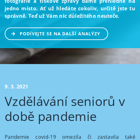
fotografie a tiskové zprávy dáme přehledně na
jedno místo. Ať už hledáte cokoliv, určitě jste tu
správně. Teď už Vám nic důležitého neuteče.
PODÍVEJTE SE NA DALŠÍ ANALÝZY
9. 3. 2021
Vzdělávání seniorů v
době pandemie
Pandemie covid-19 omezila či zastavila také