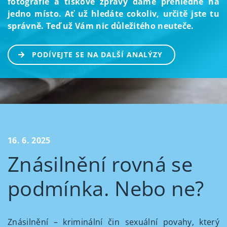
fotografie a tiskové zprávy dáme přehledně na
jedno místo. Ať už hledáte cokoliv, určitě jste tu
správně. Teď už Vám nic důležitého neuteče.
PODÍVEJTE SE NA DALŠÍ ANALÝZY
16. 6. 2025
Znásilnění rovná se
podmínka. Nebo ne?
Znásilnění – kriminální čin sexuální povahy, který