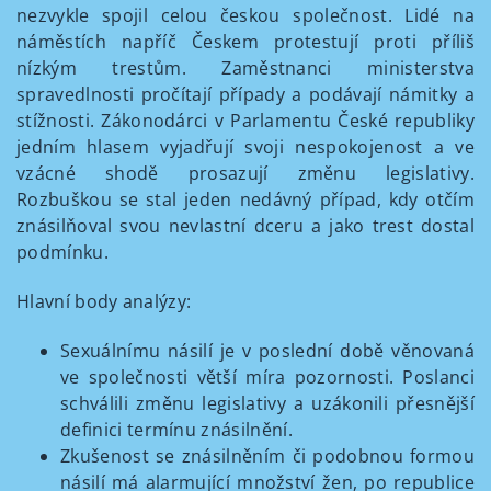
nezvykle spojil celou českou společnost. Lidé na
náměstích napříč Českem protestují proti příliš
nízkým trestům. Zaměstnanci ministerstva
spravedlnosti pročítají případy a podávají námitky a
stížnosti. Zákonodárci v Parlamentu České republiky
jedním hlasem vyjadřují svoji nespokojenost a ve
vzácné shodě prosazují změnu legislativy.
Rozbuškou se stal jeden nedávný případ, kdy otčím
znásilňoval svou nevlastní dceru a jako trest dostal
podmínku.
Hlavní body analýzy:
Sexuálnímu násilí je v poslední době věnovaná
ve společnosti větší míra pozornosti. Poslanci
schválili změnu legislativy a uzákonili přesnější
definici termínu znásilnění.
Zkušenost se znásilněním či podobnou formou
násilí má alarmující množství žen, po republice