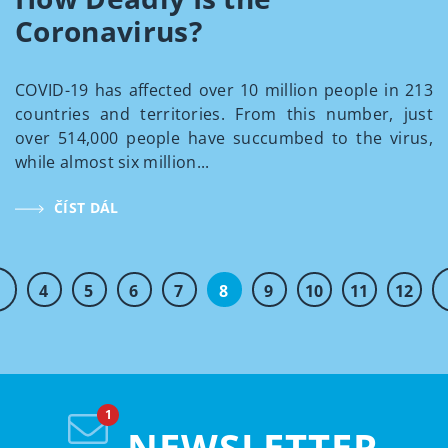
Coronavirus?
COVID-19 has affected over 10 million people in 213
countries and territories. From this number, just
over 514,000 people have succumbed to the virus,
while almost six million...
ČÍST DÁL
4
5
6
7
8
9
10
11
12
NEWSLETTER