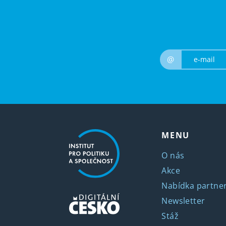
@
MENU
O nás
Akce
Nabídka partner
Newsletter
Stáž