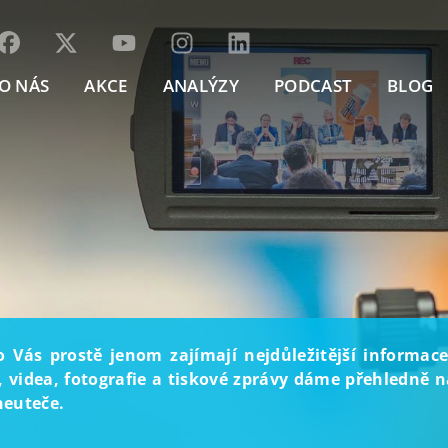
O NÁS
AKCE
ANALÝZY
PODCAST
BLOG
o Vás prostě jenom zajímají nejdůležitější informace
, videa, fotografie a tiskové zprávy dáme přehledně na
neuteče.