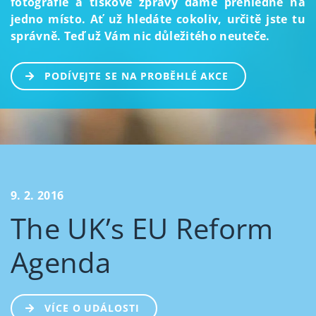
fotografie a tiskové zprávy dáme přehledně na
jedno místo. Ať už hledáte cokoliv, určitě jste tu
správně. Teď už Vám nic důležitého neuteče.
PODÍVEJTE SE NA PROBĚHLÉ AKCE
9. 2. 2016
The UK’s EU Reform
Agenda
VÍCE O UDÁLOSTI