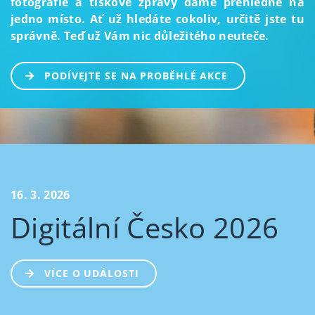
fotografie a tiskové zprávy dáme přehledně na
jedno místo. Ať už hledáte cokoliv, určitě jste tu
správně. Teď už Vám nic důležitého neuteče.
PODÍVEJTE SE NA PROBĚHLÉ AKCE
16. 3. 2026
Digitální Česko 2026
VÍCE O UDÁLOSTI