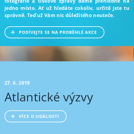
fotografie a tiskové zprávy dáme přehledně na
jedno místo. Ať už hledáte cokoliv, určitě jste tu
správně. Teď už Vám nic důležitého neuteče.
PODÍVEJTE SE NA PROBĚHLÉ AKCE
27. 6. 2019
Atlantické výzvy
VÍCE O UDÁLOSTI