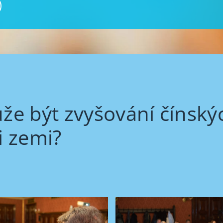
ůže být zvyšování čínskýc
i zemi?