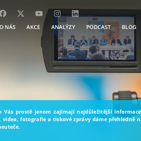
O NÁS
AKCE
ANALÝZY
PODCAST
BLOG
o Vás prostě jenom zajímají nejdůležitější informace
, videa, fotografie a tiskové zprávy dáme přehledně na
neuteče.