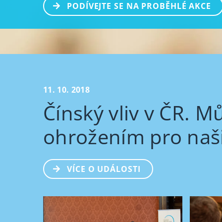
PODÍVEJTE SE NA PROBĚHLÉ AKCE
11. 10. 2018
Čínský vliv v ČR. M
ohrožením pro naš
VÍCE O UDÁLOSTI