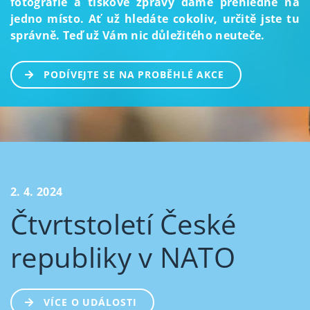
fotografie a tiskové zprávy dáme přehledně na
jedno místo. Ať už hledáte cokoliv, určitě jste tu
správně. Teď už Vám nic důležitého neuteče.
PODÍVEJTE SE NA PROBĚHLÉ AKCE
2. 4. 2024
Čtvrtstoletí České
republiky v NATO
VÍCE O UDÁLOSTI