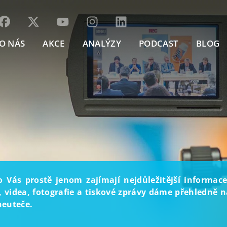
O NÁS
AKCE
ANALÝZY
PODCAST
BLOG
o Vás prostě jenom zajímají nejdůležitější informace
, videa, fotografie a tiskové zprávy dáme přehledně na
neuteče.