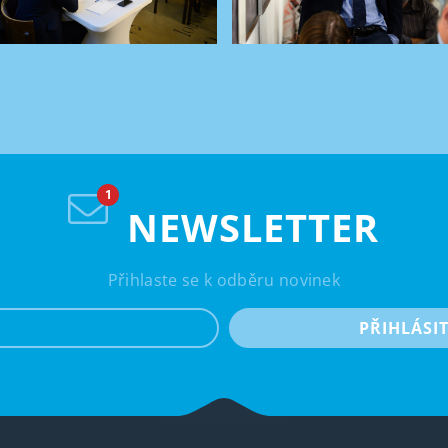
NEWSLETTER
Přihlaste se k odběru novinek
e-mail
PŘIHLÁSI