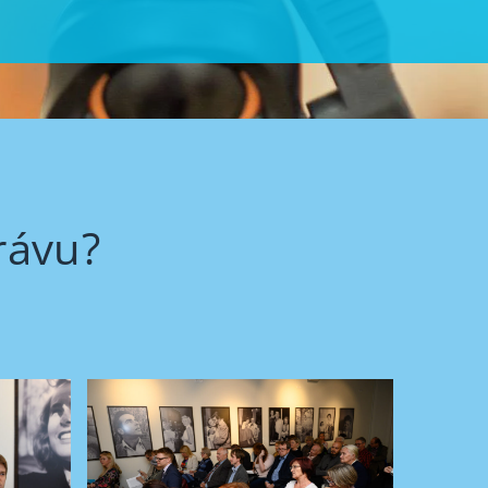
rávu?