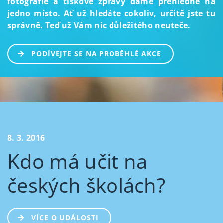
fotografie a tiskové zprávy dáme přehledně na
jedno místo. Ať už hledáte cokoliv, určitě jste tu
správně. Teď už Vám nic důležitého neuteče.
PODÍVEJTE SE NA PROBĚHLÉ AKCE
8. 3. 2016
Kdo má učit na
českých školách?
VÍCE O UDÁLOSTI