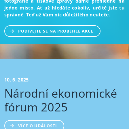
fotografie a tiskové zprávy dáme přehledně na
jedno místo. Ať už hledáte cokoliv, určitě jste tu
správně. Teď už Vám nic důležitého neuteče.
PODÍVEJTE SE NA PROBĚHLÉ AKCE
10. 6. 2025
Národní ekonomické
fórum 2025
VÍCE O UDÁLOSTI