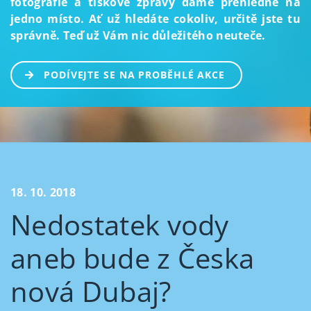
fotografie a tiskové zprávy dáme přehledně na
jedno místo. Ať už hledáte cokoliv, určitě jste tu
správně. Teď už Vám nic důležitého neuteče.
PODÍVEJTE SE NA PROBĚHLÉ AKCE
18. 10. 2018
Nedostatek vody
aneb bude z Česka
nová Dubaj?