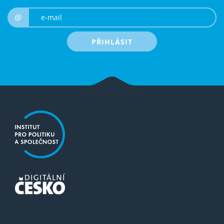
e-mail
@
PŘIHLÁSIT